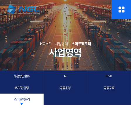
HOME
사업영역
스마트팩토리
사업영역
해운항만물류
AI
R&D
ISP/컨설팅
공공운영
공공구축
스마트팩토리