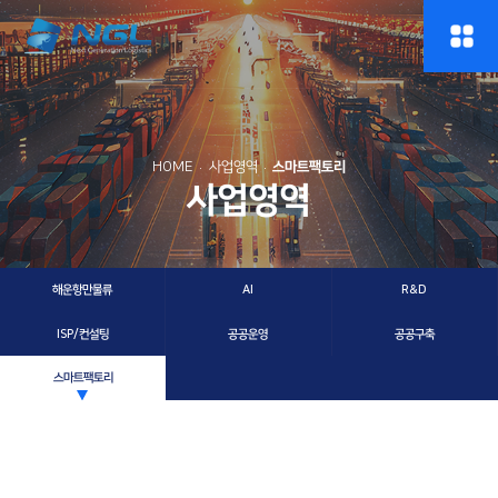
HOME
사업영역
스마트팩토리
사업영역
해운항만물류
AI
R&D
ISP/컨설팅
공공운영
공공구축
스마트팩토리