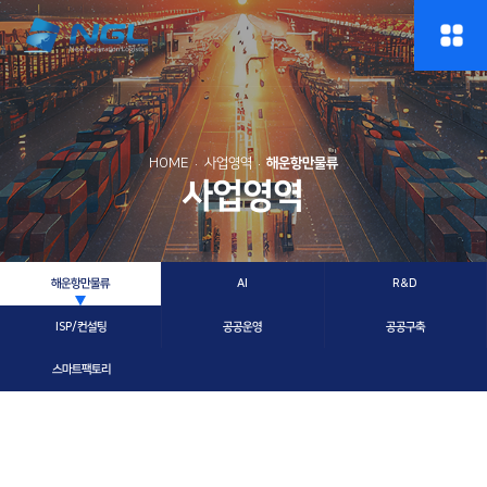
HOME
사업영역
해운항만물류
사업영역
해운항만물류
AI
R&D
ISP/컨설팅
공공운영
공공구축
스마트팩토리