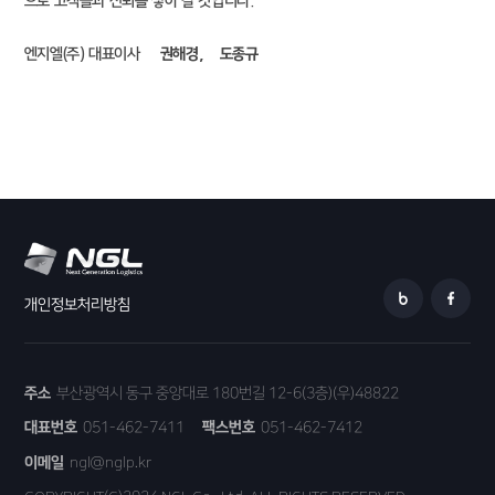
으로 고객들과 신뢰를 쌓아 갈 것입니다.
엔지엘(주) 대표이사
권해경,
도종규
개인정보처리방침
주소
부산광역시 동구 중앙대로 180번길 12-6(3층)(우)48822
대표번호
051-462-7411
팩스번호
051-462-7412
이메일
ngl@nglp.kr